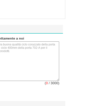
rettamente a noi
(
0
/ 3000)