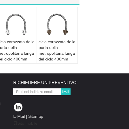
iclo corazzato della
ciclo corazzato della
orta della
porta della
etropolitana lunga
metropolitana lunga
el ciclo 400mm
del ciclo 400mm
ella porta 202-A
della porta 202-B
er il diametro di
per il diametro di
icurezza 9mm
sicurezza 9mm
RICHIEDERE UN PREVENTIVO
Invii
i
E-Mail
|
Sitemap
Sito mobile