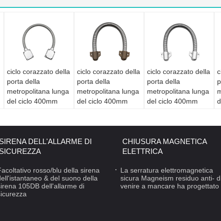
ciclo corazzato della
ciclo corazzato della
ciclo corazzato della
c
porta della
porta della
porta della
p
metropolitana lunga
metropolitana lunga
metropolitana lunga
m
del ciclo 400mm
del ciclo 400mm
del ciclo 400mm
d
della porta 701-A
della porta 203-B
della porta 203-A
d
per il diametro di
per il diametro di
per il diametro di
p
sicurezza 9mm
sicurezza 14mm
sicurezza 14mm
s
SIRENA DELL'ALLARME DI
CHIUSURA MAGNETICA
SICUREZZA
ELETTRICA
Facoltativo rosso/blu della sirena
La serratura elettromagnetica
dell'istantaneo & del suono della
sicura Magneism residuo anti- d
sirena 105DB dell'allarme di
venire a mancare ha progettato
sicurezza