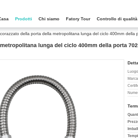
Casa
Prodotti
Chi siamo
Fatory Tour
Controllo di qualità
 corazzato della porta della metropolitana lunga del ciclo 400mm della p
a metropolitana lunga del ciclo 400mm della porta 702
Detta
Luogo 
Marca
Certif
Numer
Term
Quant
Prezz
Imball
Tempi