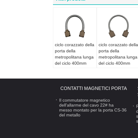
ciclo corazzato della
ciclo corazzato della
porta della
porta della
metropolitana lunga
metropolitana lunga
del ciclo 400mm
del ciclo 400mm
della porta 702-B
della porta 701-B
per il diametro di
per il diametro di
sicurezza 14mm
sicurezza 9mm
CONTATTI MAGNETICI PORTA
Il commutatore magnetico
dell'allarme del cavo 22# ha
messo montato per la porta CS-36
del metallo