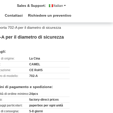
Sales & Support:
Italian
Contattaci
Richiedere un preventivo
orta 702-A per il diametro di sicurezza
-A per il diametro di sicurezza
gli:
di origine:
La Cina
:
CAMEL
icazione:
CE RoHS
o di modello:
702-A
ini di pagamento e spedizione:
ità di ordine minimo:
24pcs
o:
factory-direct prices
aggi particolari:
paperbox per ogni unità
 di consegna:
5-8 giorni