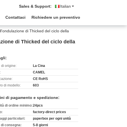
Sales & Support:
Italian
Contattaci
Richiedere un preventivo
ll'ondulazione di Thicked del ciclo della
azione di Thicked del ciclo della
gli:
di origine:
La Cina
:
CAMEL
icazione:
CE RoHS
o di modello:
603
ini di pagamento e spedizione:
ità di ordine minimo:
24pcs
o:
factory-direct prices
aggi particolari:
paperbox per ogni unità
 di consegna:
5-8 giorni