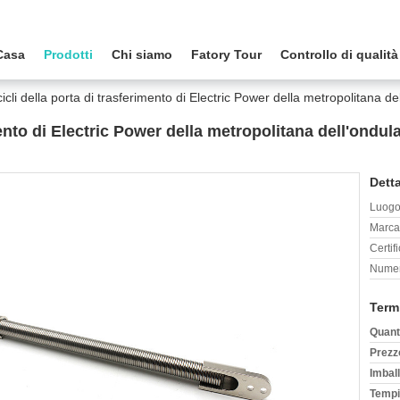
Casa
Prodotti
Chi siamo
Fatory Tour
Controllo di qualità
icli della porta di trasferimento di Electric Power della metropolitana de
mento di Electric Power della metropolitana dell'ondul
Detta
Luogo 
Marca
Certif
Numer
Term
Quant
Prezz
Imball
Tempi