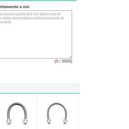
rettamente a noi
(
0
/ 3000)